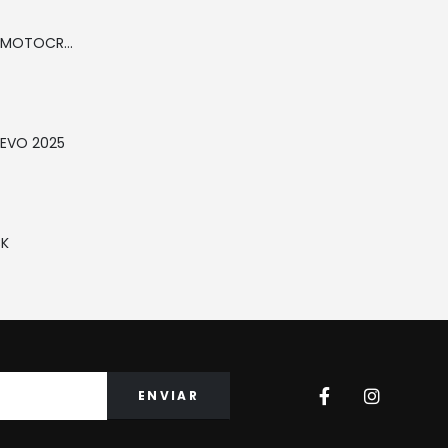
ÓCULOS TRILHA MOTOCROSS OFF ROA IMS ANTIEMBAÇANTE PRETO
REVO 2025
CK