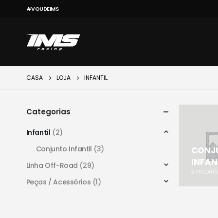
#VOUDEIMS
CASA
LOJA
INFANTIL
Categorias
Infantil
(2)
Conjunto Infantil
(3)
CONJ
INFAN
Linha Off-Road
(29)
3
PRODUT
Peças / Acessórios
(1)