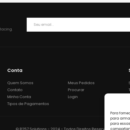
Racing.
Conta
Quem Somos
Meus Pedidos
Contato
Procurar
Minha Conta
Login
Tipos de Pagamentos
Para forne
para armaz
para essas
comportame
© R257 Solutions - 2024 - Todos Direitos Reservados