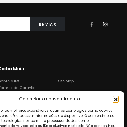
Saiba Mais
Sobre a IMS
Site Map
Termos de Garantia
Política de Privacidade
Gerenciar o consentimento
Política de Devolução
cer as melhores experiências, usamos tecnologias como cookies
enar e/ou acessar informações do dispositivo. O consentimento
 tecnologias nos permitirá processar dados como
nto de navegação ou IDs exclusivos neste site. Não consentir ou