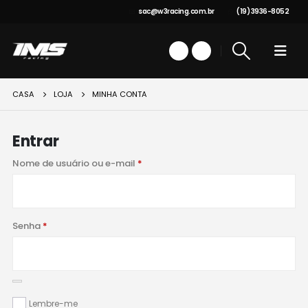
sac@w3racing.com.br
(19) 3936-8052
CASA
LOJA
MINHA CONTA
Entrar
Obrigatório
Nome de usuário ou e-mail
*
Obrigatório
Senha
*
Lembre-me