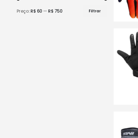
Preço:
R$ 60
—
R$ 750
Filtrar
Preço
Preço
mínimo
máximo