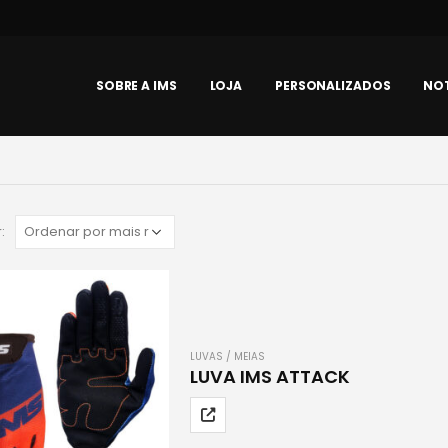
SOBRE A IMS
LOJA
PERSONALIZADOS
NOT
:
LUVAS / MEIAS
LUVA IMS ATTACK
Este
produto