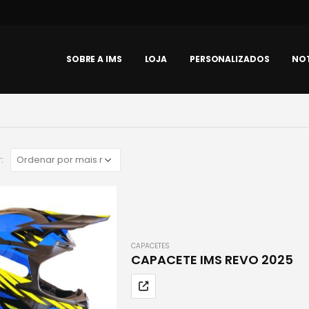
SOBRE A IMS
LOJA
PERSONALIZADOS
NOT
:
CAPACETES
CAPACETE IMS REVO 2025
Este
produto