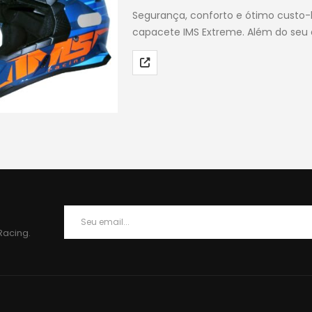
Segurança, conforto e ótimo custo-be
na
capacete IMS Extreme. Além do seu 
página
IMS Extreme foi confeccionado com
do
Este
produto
produto
tem
várias
variantes.
As
opções
podem
ser
escolhidas
na
Racing.
página
do
produto