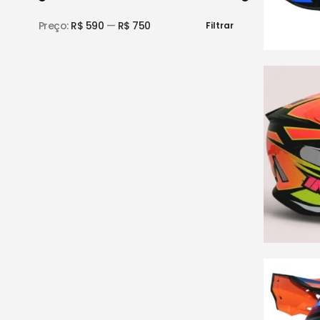
Preço:
R$ 590
—
R$ 750
Filtrar
Preço
Preço
mínimo
máximo