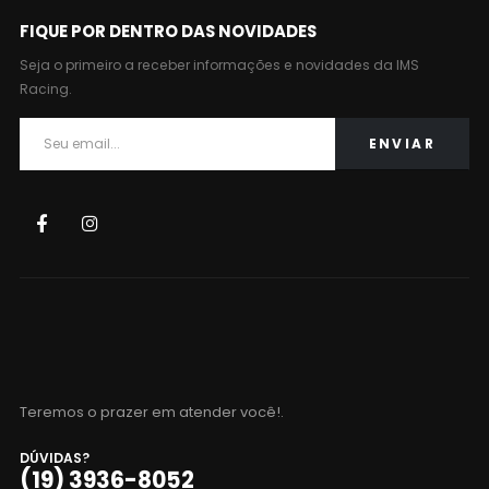
podem
podem
FIQUE POR DENTRO DAS NOVIDADES
ser
ser
escolhidas
escolhidas
Seja o primeiro a receber informações e novidades da IMS
na
na
Racing.
página
página
do
do
produto
produto
Teremos o prazer em atender você!.
DÚVIDAS?
(19) 3936-8052