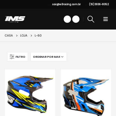
sac@w3racing.com.br
(19) 3936-8052
CASA
LOJA
L-60
FILTRO