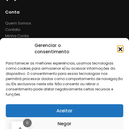
Conta
Quem Somos
Contato
Minha Conta
Tipos de Pagamentos
Gerenciar o
Meus Pedidos
consentimento
Procurar
Login
Para fornecer as melhores experiências, usamos tecnologias
como cookies para armazenar e/ou acessar informações do
dispositivo. O consentimento para essas tecnologias nos
Saiba Mais
permitirá processar dados como comportamento de navegação
ou IDs exclusivos neste site. Não consentir ou retirar o
Sobre a IMS
consentimento pode afetar negativamente certos recursos e
Termos de Garantia
funções.
Política de Privacidade
Política de Devolução
Aceitar
Site Map
0
Negar