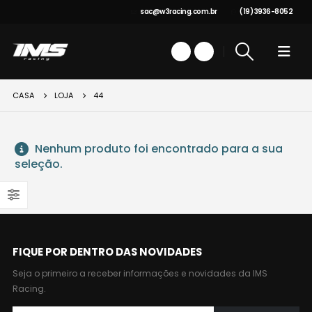
sac@w3racing.com.br
(19) 3936-8052
CASA
LOJA
44
Nenhum produto foi encontrado para a sua
seleção.
FIQUE POR DENTRO DAS NOVIDADES
Seja o primeiro a receber informações e novidades da IMS
Racing.