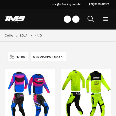
sac@w3racing.com.br
(19) 3936-8052
CASA
LOJA
44/G
FILTRO