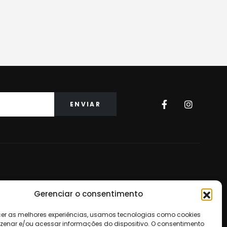
Saiba Mais
Gerenciar o consentimento
Sobre a IMS
Site Map
cer as melhores experiências, usamos tecnologias como cookies
Termos de Garantia
enar e/ou acessar informações do dispositivo. O consentimento