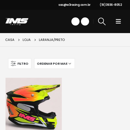
sac@w3racing.com.br
(19) 3936-8052
CASA
LOJA
LARANJA/PRETO
FILTRO