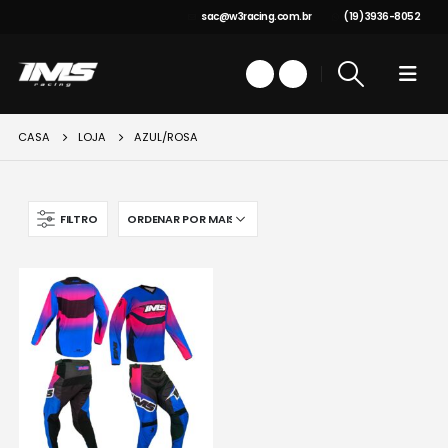
sac@w3racing.com.br
(19) 3936-8052
CASA
LOJA
AZUL/ROSA
FILTRO