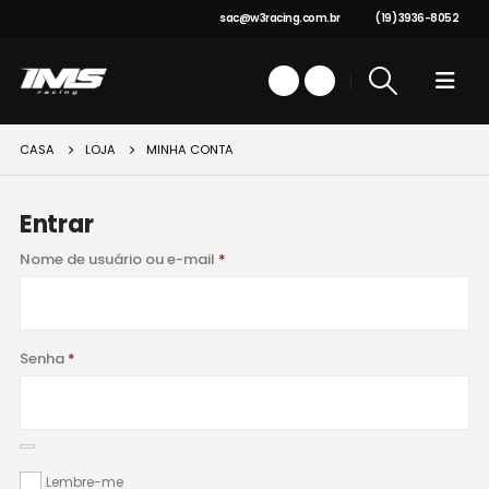
sac@w3racing.com.br
(19) 3936-8052
CASA
LOJA
MINHA CONTA
Entrar
Obrigatório
Nome de usuário ou e-mail
*
Obrigatório
Senha
*
Lembre-me