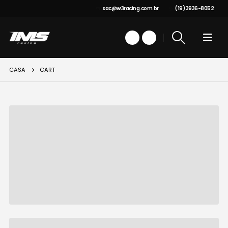
sac@w3racing.com.br
(19) 3936-8052
CASA
CART